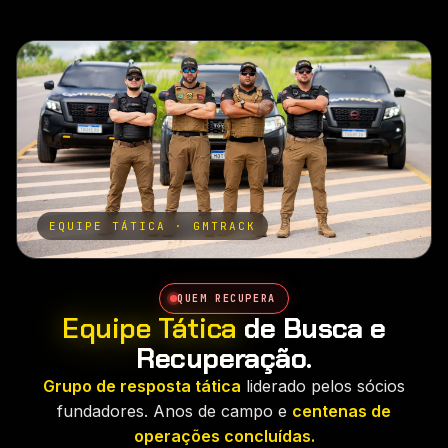
EQUIPE TÁTICA · GMTRACK
QUEM RECUPERA
Equipe Tática
de Busca e
Recuperação.
Grupo de resposta tática
liderado pelos sócios
fundadores. Anos de campo e
centenas de
operações concluídas.