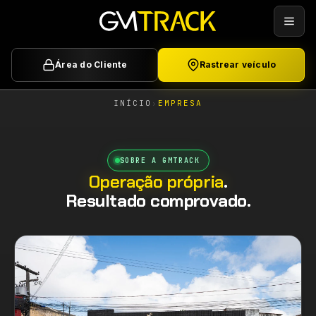
Área do Cliente
Rastrear veículo
INÍCIO
›
EMPRESA
SOBRE A GMTRACK
Operação própria
.
Resultado comprovado.